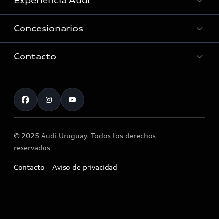
Experiencia Audi
Ver Modelos
Concesionarios
Historia
Tecnologia quattro®
Contacto
Audi Zentrum Montevideo
Audi Motorsport
Servicio Post Venta
Atención al cliente
Noticias
Accesorios originales Audi®
Atención al cliente
© 2025 Audi Uruguay. Todos los derechos
Llamado a revisión airbag Takata
reservados
Contacto
Aviso de privacidad