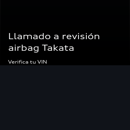
Llamado a revisión 
airbag Takata
Verifica tu VIN
Concesionarios
Servicio Post Venta > Recall Takata Airbag
Las retiradas mundiales de los airbags Takata
afectan, entre otros muchos fabricantes, también
a los modelos de Audi. Por lo tanto, es posible
que un airbag defectuoso en su vehículo también
represente un grave riesgo de seguridad para