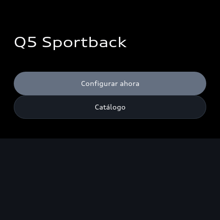
Q5 Sportback
Configurar ahora
Catálogo
¹ Consumo de combustible combinado ¹: 7.6–4.7 l/100 km;
Emisiones de CO₂ combinadas¹: 182–123 g/km. <br> ¹ Las cifras
de consumo de combustible y emisiones de CO₂ dadas en rangos
dependen del juego de llantas/neumáticos utilizado.
Destacados
DIseño
Tecnología de ilumina