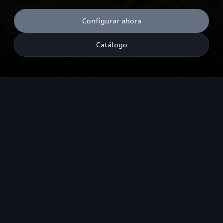
Configurar ahora
Catálogo
Consumo de combustible combinado¹: 6.6–4.0 l/100 km¹;
Emisiones de CO₂ combinadas¹: 151–107 g/km¹. Las cifras de
consumo de combustible y emisiones de CO₂ dadas en rangos
dependen del juego de llantas/neumáticos utilizados.
Destacados
Diseño
Experiencia de manejo