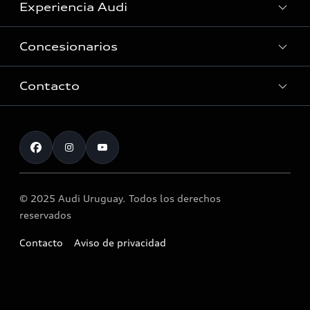
Experiencia Audi
Ver Modelos
Concesionarios
Historia
Tecnologia quattro®
Contacto
Audi Zentrum Montevideo
Audi Motorsport
Servicio Post Venta
Atención al cliente
Noticias
Accesorios originales Audi®
Atención al cliente
© 2025 Audi Uruguay. Todos los derechos
Llamado a revisión airbag Takata
reservados
Contacto
Aviso de privacidad