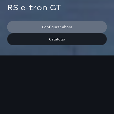
RS e-tron GT
Configurar ahora
Catálogo
Consumo combinado¹: 22.1–19.8 l/100 km (WLTP)
Emisiones de CO₂ combinadas¹: 0 g/km (WLTP)
Solo están disponibles para el vehículo los valores de consumo y
emisiones según WLTP y no según NEDC.
Potencia eléctrica máxima de hasta
440
kW¹