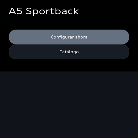
A5 Sportback
Configurar ahora
Catálogo
¹Las cifras de consumo de combustible y emisiones de CO₂ dadas
en rangos dependen del juego de neumáticos/ruedas utilizado.
Destacados
Diseño
Experiencia de manejo