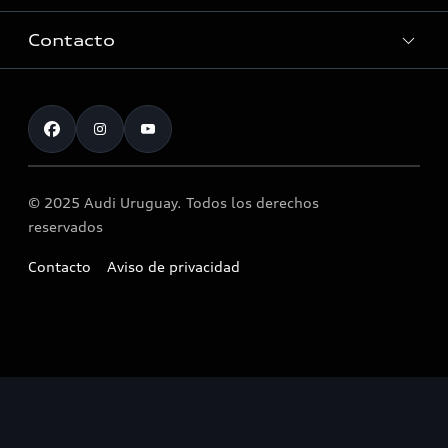
Tecnologia quattro®
Contacto
Audi Zentrum Montevideo
Audi Motorsport
Servicio Post Venta
Atención al cliente
Noticias
Accesorios originales Audi®
Atención al cliente
© 2025 Audi Uruguay. Todos los derechos
Llamado a revisión airbag Takata
reservados
Contacto
Aviso de privacidad