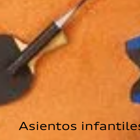
Asientos infantile