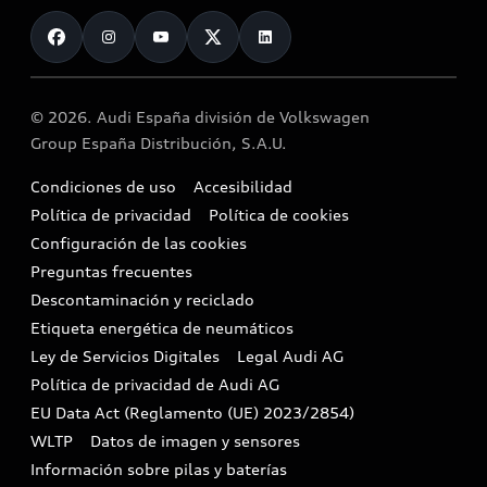
Contacto
Promociones híbridos
Modelos anteriores
Promociones Audi Service
Vender mi vehículo
Mundo Audi
Mild hybrid
Functions on demand
Empresas y autónomos
Reciclaje y devolución
Zona e-tron
© 2026. Audi España división de Volkswagen
Vehículo de sustitución
Audi y los semiconductores
Airbag Takata
Group España Distribución, S.A.U.
Etiquetas medioambientales
Alquiler Audi Move
Motores Diésel
Condiciones de uso
Accesibilidad
Audi Shop
Política de privacidad
Política de cookies
Buscador de concesionarios
Configuración de las cookies
Cita taller
Preguntas frecuentes
Descontaminación y reciclado
Compliance e integridad
Etiqueta energética de neumáticos
Ley de Servicios Digitales
Legal Audi AG
Canales de denuncia
Política de privacidad de Audi AG
EU Data Act (Reglamento (UE) 2023/2854)
WLTP
Datos de imagen y sensores
Información sobre pilas y baterías