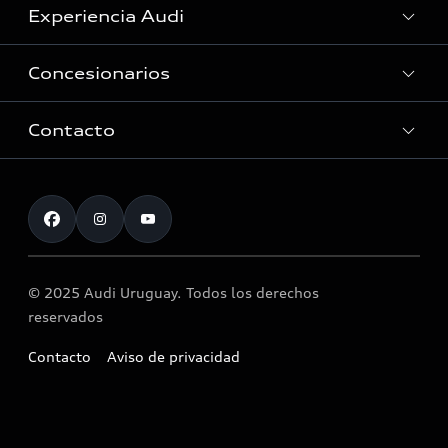
Experiencia Audi
Ver Modelos
Concesionarios
Historia
Tecnologia quattro®
Contacto
Audi Zentrum Montevideo
Audi Motorsport
Servicio Post Venta
Atención al cliente
Noticias
Accesorios originales Audi®
Atención al cliente
© 2025 Audi Uruguay. Todos los derechos
Llamado a revisión airbag Takata
reservados
Contacto
Aviso de privacidad